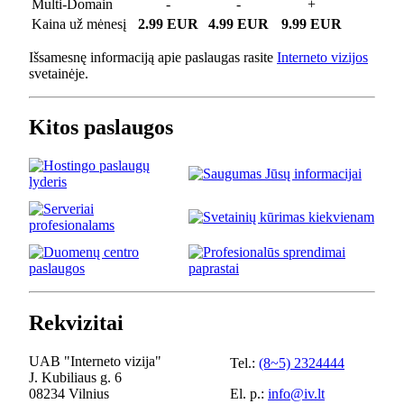
Multi-Domain
-
-
+
Kaina už mėnesį
2.99 EUR
4.99 EUR
9.99 EUR
Išsamesnę informaciją apie paslaugas rasite
Interneto vizijos
svetainėje.
Kitos paslaugos
Rekvizitai
UAB "Interneto vizija"
Tel.:
(8~5) 2324444
J. Kubiliaus g. 6
08234 Vilnius
El. p.:
info@iv.lt