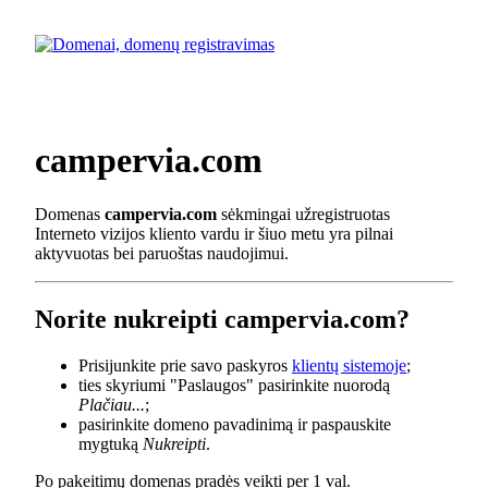
campervia.com
Domenas
campervia.com
sėkmingai užregistruotas
Interneto vizijos kliento vardu ir šiuo metu yra pilnai
aktyvuotas bei paruoštas naudojimui.
Norite nukreipti campervia.com?
Prisijunkite prie savo paskyros
klientų sistemoje
;
ties skyriumi "Paslaugos" pasirinkite nuorodą
Plačiau...
;
pasirinkite domeno pavadinimą ir paspauskite
mygtuką
Nukreipti
.
Po pakeitimų domenas pradės veikti per 1 val.