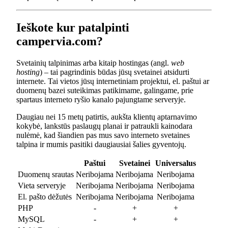
Ieškote kur patalpinti
campervia.com?
Svetainių talpinimas arba kitaip hostingas (angl.
web
hosting
) – tai pagrindinis būdas jūsų svetainei atsidurti
internete. Tai vietos jūsų internetiniam projektui, el. paštui ar
duomenų bazei suteikimas patikimame, galingame, prie
spartaus interneto ryšio kanalo pajungtame serveryje.
Daugiau nei 15 metų patirtis, aukšta klientų aptarnavimo
kokybė, lankstūs paslaugų planai ir patraukli kainodara
nulėmė, kad šiandien pas mus savo interneto svetaines
talpina ir mumis pasitiki daugiausiai šalies gyventojų.
Paštui
Svetainei
Universalus
Duomenų srautas
Neribojama
Neribojama
Neribojama
Vieta serveryje
Neribojama
Neribojama
Neribojama
El. pašto dėžutės
Neribojama
Neribojama
Neribojama
PHP
-
+
+
MySQL
-
+
+